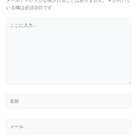
メールアドレスが公開されることはありません。
※
が付いて
いる欄は必須項目です
こ
こ
に
入
力…
名
前
メ
ー