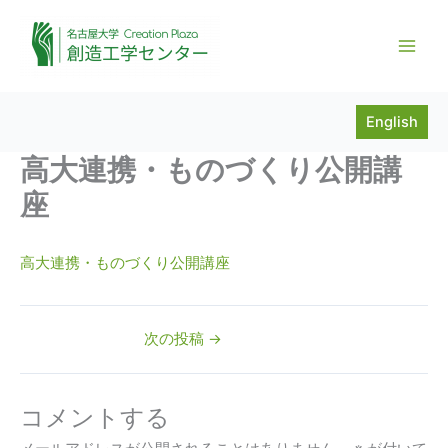
内
容
を
ス
キ
English
ッ
プ
高大連携・ものづくり公開講
座
高大連携・ものづくり公開講座
次の投稿
→
コメントする