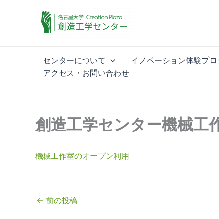
内
容
を
ス
キ
センターについて
イノベーション体験プロ
ッ
アクセス・お問い合わせ
プ
創造工学センター機械工
機械工作室のオープン利用
←
前の投稿